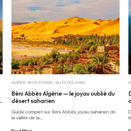
ALGÉRIE
BLOG VOYAGE
VILLES DES OASIS
A
Béni Abbès Algérie — le joyau oublié du
désert saharien
Guide complet sur Béni Abbès, joyau saharien de
D
la vallée de la...
l
Read More
R