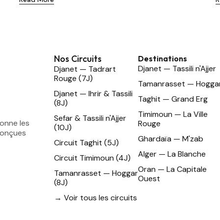
Nos Circuits
Destinations
Djanet — Tassili n'Ajjer
Djanet — Tadrart
Rouge (7J)
Tamanrasset — Hogga
Djanet — Ihrir & Tassili
Taghit — Grand Erg
(8J)
Timimoun — La Ville
Sefar & Tassili n'Ajjer
ionne les
Rouge
(10J)
conçues
Ghardaïa — M'zab
Circuit Taghit (5J)
Alger — La Blanche
Circuit Timimoun (4J)
Oran — La Capitale
Tamanrasset — Hoggar
Ouest
(8J)
→ Voir tous les circuits