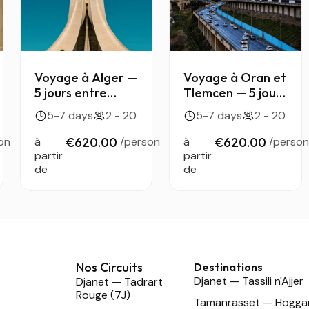
Voyage à Alger —
Voyage à Oran et
5 jours entre
Tlemcen — 5 jours
Casbah, histoire
à travers l’Oranie
5-7 days
2 - 20
5-7 days
2 - 20
et joyaux
algérienne
archéologiques
on
à
€620.00
/person
à
€620.00
/person
partir
partir
de
de
Nos Circuits
Destinations
Djanet — Tassili n'Ajjer
Djanet — Tadrart
Rouge (7J)
Tamanrasset — Hogga