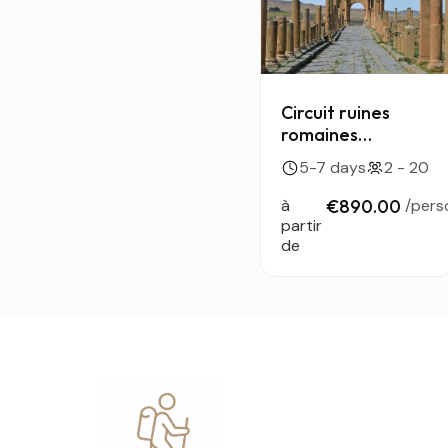
Circuit ruines
romaines
d’Algérie — de
5-7 days
2 - 20
Tipaza au cœur
du patrimoine
à
€890.00
/pers
antique
partir
de