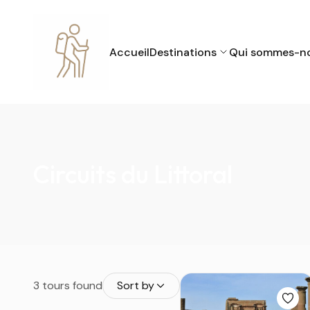
Accueil
Destinations
Qui sommes-n
Circuits du Littoral
3 tours found
Sort by