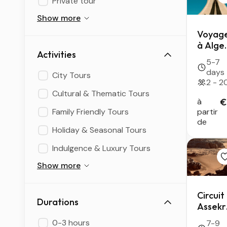
Private tour
Show more
Voyag
à Alge
Activities
— 5
5-7
jours
days
City Tours
entre
2 - 2
Casbah
Cultural & Thematic Tours
histoir
à
€
Family Friendly Tours
et
partir
de
joyaux
Holiday & Seasonal Tours
archéo
Indulgence & Luxury Tours
Show more
Circuit
Durations
Assek
& Tassil
0-3 hours
7-9