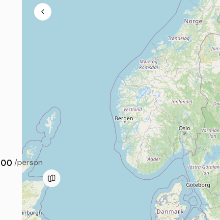
.00
/person