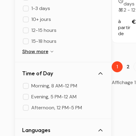
Hogga
days
— 8
1-3 days
2 - 12
jours a
10+ jours
somme
à
€
du
partir
12-15 hours
de
Sahar
algéri
15-18 hours
Show more
1
2
Time of Day
Affichage 1
Morning, 8 AM-12 PM
Evening, 5 PM-12 AM
Afternoon, 12 PM-5 PM
Languages