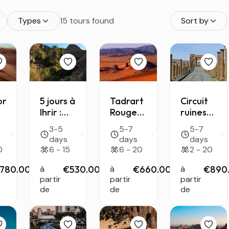
Types
15 tours found
Sort by
on
5 jours à
Tadrart
Circuit
Ihrir :
Rouge
ruines
l’Oasis
— 6
romaines
3-5
5-7
5-7
r
Secrète
jours de
d’Algérie
days
days
days
de
déconnexion
— de
0
6 - 15
6 - 20
2 - 20
Djanet
au cœur
Tipaza
du
au cœur
780.00
/person
à
€530.00
/person
à
€660.00
/person
à
€890
partir
Sahara
partir
du
partir
de
de
de
patrimoine
cs
antique
s