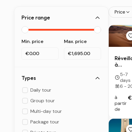
Price
Price range
Min. price
Max. price
€0.00
€1,695.00
Réveill
à
Djanet
5-7
& Iheri
Types
days
— 6
6 - 2
Daily tour
jours
entre
à
€
Group tour
Tassili
partir
de
et
Multi-day tour
bivoua
Package tour
sous le
étoiles