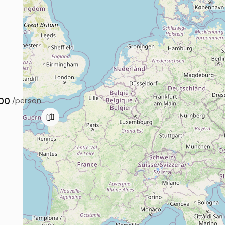
00
/person