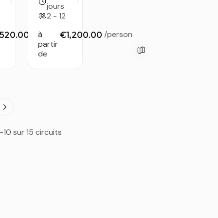
r
— 9
jours
jours de
2 - 12
u
trek au
t
cœur du
520.00
/person
à
€1,200.00
/person
Tassili
partir
de
a
N’Ajjer
en
-10 sur 15 circuits