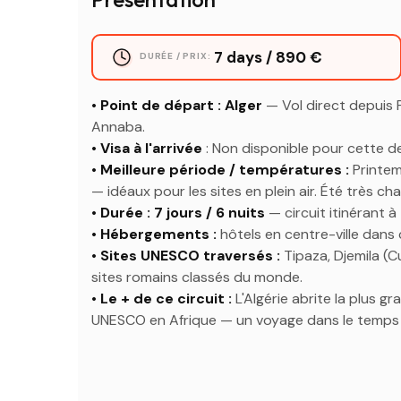
7 days / 890 €
DURÉE / PRIX:
• Point de départ : Alger
— Vol direct depuis P
Annaba.
• Visa à l'arrivée
: Non disponible pour cette de
• Meilleure période / températures :
Printe
— idéaux pour les sites en plein air. Été très c
• Durée : 7 jours / 6 nuits
— circuit itinérant à 
• Hébergements :
hôtels en centre-ville dans 
• Sites UNESCO traversés :
Tipaza, Djemila (C
sites romains classés du monde.
• Le + de ce circuit :
L'Algérie abrite la plus 
UNESCO en Afrique — un voyage dans le temps 