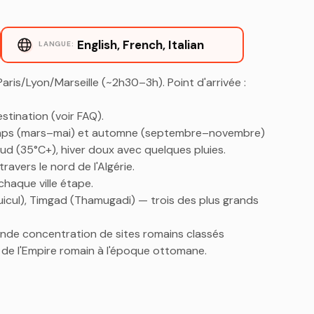
English, French, Italian
LANGUE:
aris/Lyon/Marseille (~2h30–3h). Point d'arrivée :
stination (voir FAQ).
mps (mars–mai) et automne (septembre–novembre)
haud (35°C+), hiver doux avec quelques pluies.
travers le nord de l'Algérie.
chaque ville étape.
uicul), Timgad (Thamugadi) — trois des plus grands
grande concentration de sites romains classés
de l'Empire romain à l'époque ottomane.