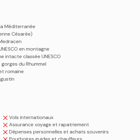
la Méditerranée
ienne Césarée)
 Medracen
es UNESCO en montagne
ine intacte classée UNESCO
s gorges du Rhummel
 et romaine
ugustin
Vols internationaux
Assurance voyage et rapatriement
Dépenses personnelles et achats souvenirs
,
Pourboires guides et chauffeurs