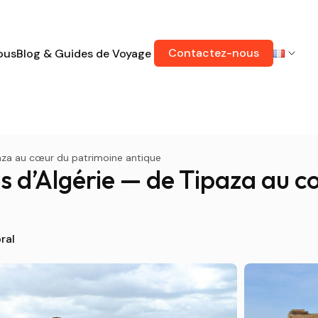
Contactez-nous
ous
Blog & Guides de Voyage
paza au cœur du patrimoine antique
es d’Algérie — de Tipaza au 
ral