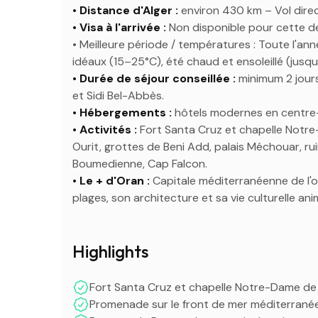
• Distance d'Alger :
environ 430 km – Vol direct
• Visa à l'arrivée :
Non disponible pour cette de
• Meilleure période / températures : Toute l'an
idéaux (15–25°C), été chaud et ensoleillé (jusqu
• Durée de séjour conseillée :
minimum 2 jours 
et Sidi Bel-Abbès.
• Hébergements :
hôtels modernes en centre-v
• Activités :
Fort Santa Cruz et chapelle Notre
Ourit, grottes de Beni Add, palais Méchouar, ru
Boumedienne, Cap Falcon.
• Le + d'Oran :
Capitale méditerranéenne de l'o
plages, son architecture et sa vie culturelle ani
Highlights
Fort Santa Cruz et chapelle Notre-Dame de
Promenade sur le front de mer méditerrané