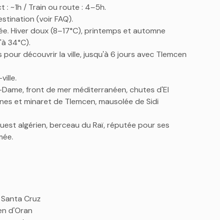
 : ~1h / Train ou route : 4–5h.
stination (voir FAQ).
née. Hiver doux (8–17°C), printemps et automne
'à 34°C).
pour découvrir la ville, jusqu'à 6 jours avec Tlemcen
ille.
-Dame, front de mer méditerranéen, chutes d'El
ines et minaret de Tlemcen, mausolée de Sidi
uest algérien, berceau du Raï, réputée pour ses
mée.
 Santa Cruz
en d'Oran