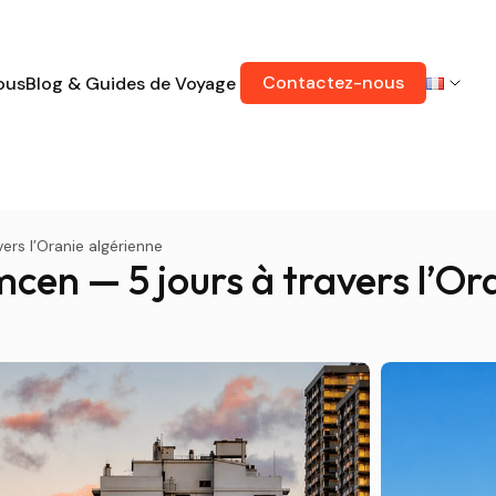
Contactez-nous
ous
Blog & Guides de Voyage
ers l’Oranie algérienne
cen — 5 jours à travers l’Or