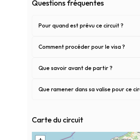
Questions fréquentes
Pour quand est prévu ce circuit ?
Comment procéder pour le visa ?
Que savoir avant de partir ?
Que ramener dans sa valise pour ce cir
Pour quand est prévu ce circuit ?
Ce circuit est disponible toute l'année. Oran b
Carte du circuit
En contactant l'agence de voyage, celle-ci pren
Note : tarif calculé sur la base de 2 personnes 