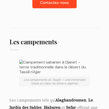
Contactez-nous
Les campements
Les campements du Tassili — une immersion
totale au cœur du Sahara algérien
Les campements tels qu’
Alaghandoumen
,
Le
Jardin des Sables
,
Ijjabaren
et
Sefar
offrent une