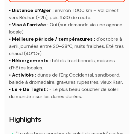
• Distance d'Alger :
environ 1 000 km – Vol direct
vers Béchar (~2h), puis 1h30 de route.
• Visa à l'arrivée :
Oui (sur demande via une agence
locale).
• Meilleure période / températures :
d'octobre à
avril, journées entre 20–28°C, nuits fraîches. Été très
chaud (40°C+).
• Hébergements :
hôtels traditionnels, maisons
d'hôtes locales.
• Activités :
dunes de l'Erg Occidental, sandboard,
balade à dromadaire, gravures rupestres, vieux Ksar.
• Le + De Taghit :
« Le plus beau coucher de soleil
du monde » sur les dunes dorées.
Highlights
"Le plus beau coucher de soleil du monde" sur les