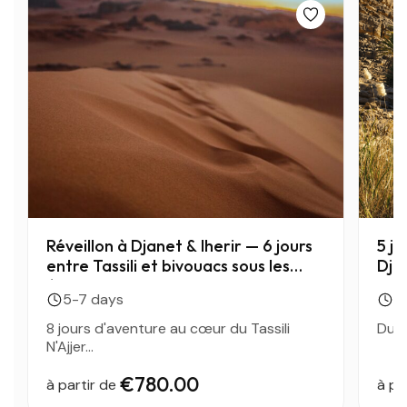
• Casquette, chèche ou turban pour se protéger du soleil
• Crème solaire indice élevé.
• Crème hydratante pour le visage et les mains.
• Baume à lèvres.
• Lunettes de soleil anti-UV.
• Gourde (hydratation essentielle).
• Lampe torche.
• Cache-nez ou masque en cas de tempête de sable.
Réveillon à Djanet & Iherir — 6 jours
5 jo
entre Tassili et bivouacs sous les
Dja
étoiles
5-7 days
3
8 jours d'aventure au cœur du Tassili
Du 1
N'Ajjer...
€780.00
à partir de
à pa