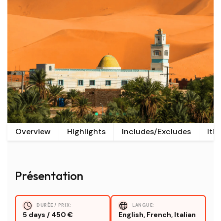
Overview
Highlights
Includes/Excludes
Itin
Présentation
DURÉE / PRIX:
LANGUE:
5 days / 450 €
English, French, Italian