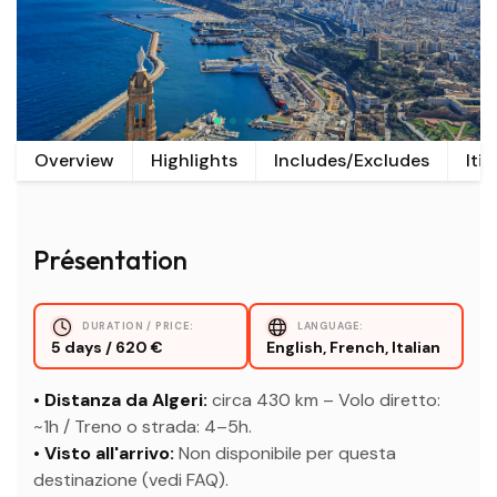
Overview
Highlights
Includes/Excludes
Itin
Présentation
DURATION / PRICE:
LANGUAGE:
5 days / 620 €
English, French, Italian
• Distanza da Algeri:
circa 430 km – Volo diretto:
~1h / Treno o strada: 4–5h.
• Visto all'arrivo:
Non disponibile per questa
destinazione (vedi FAQ).