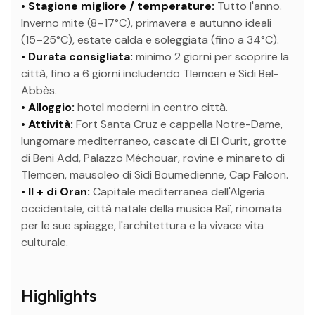
• Stagione migliore / temperature:
Tutto l'anno.
Inverno mite (8–17°C), primavera e autunno ideali
(15–25°C), estate calda e soleggiata (fino a 34°C).
• Durata consigliata:
minimo 2 giorni per scoprire la
città, fino a 6 giorni includendo Tlemcen e Sidi Bel-
Abbès.
• Alloggio:
hotel moderni in centro città.
• Attività:
Fort Santa Cruz e cappella Notre-Dame,
lungomare mediterraneo, cascate di El Ourit, grotte
di Beni Add, Palazzo Méchouar, rovine e minareto di
Tlemcen, mausoleo di Sidi Boumedienne, Cap Falcon.
• Il + di Oran:
Capitale mediterranea dell'Algeria
occidentale, città natale della musica Raï, rinomata
per le sue spiagge, l'architettura e la vivace vita
culturale.
Highlights