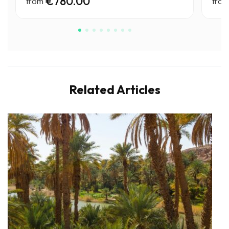
€780.00
from
fro
Costume da bagno (mare piacevole in estate)
✔️ Riepilogo rapido
Inverno: mite ma umido → abbigliamento caldo + imperme
Estate: caldo e soleggiato → abbigliamento leggero + pr
Related Articles