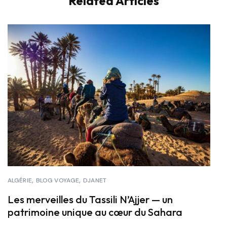
Related Articles
Lunettes de soleil
Bouteille d'eau (chaleur + déshydratation rapide)
Sandales ou chaussures respirantes
Maillot de bain (mer agréable en été)
✔️ Conclusion rapide
Hiver : doux mais humide → vêtements chauds + pluie
Été : chaud et ensoleillé → vêtements légers + protection
ALGÉRIE
BLOG VOYAGE
DJANET
Les merveilles du Tassili N’Ajjer — un
patrimoine unique au cœur du Sahara