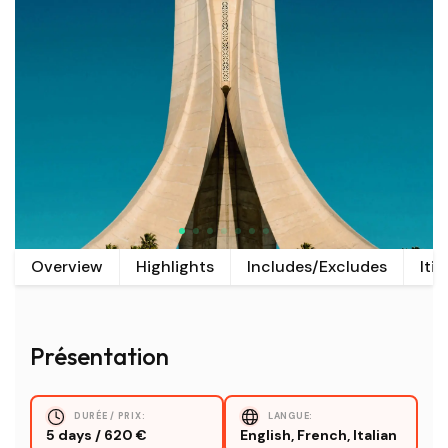
Overview
Highlights
Includes/Excludes
Itin
Présentation
DURÉE / PRIX:
LANGUE:
5 days / 620 €
English, French, Italian