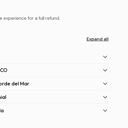
 experience for a full refund.
Expand all
SCO
Borde del Mar
ial
da