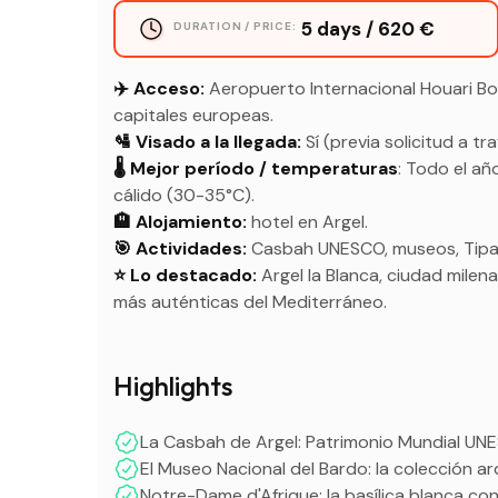
5 days / 620 €
DURATION / PRICE:
✈️ Acceso:
Aeropuerto Internacional Houari B
capitales europeas.
🛂 Visado a la llegada:
Sí (previa solicitud a tr
🌡️ Mejor período / temperaturas
: Todo el añ
cálido (30-35°C).
🏨 Alojamiento:
hotel en Argel.
🎯 Actividades:
Casbah UNESCO, museos, Tipaza
⭐ Lo destacado:
Argel la Blanca, ciudad milen
más auténticas del Mediterráneo.
Highlights
La Casbah de Argel: Patrimonio Mundial UNE
El Museo Nacional del Bardo: la colección ar
Notre-Dame d'Afrique: la basílica blanca con