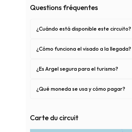
Questions fréquentes
¿Cuándo está disponible este circuito?
¿Cómo funciona el visado a la llegada?
¿Es Argel segura para el turismo?
¿Qué moneda se usa y cómo pagar?
¿Cuándo está disponible este circuito?
Este circuito está disponible todo el año.
Carte du circuit
Argel es una ciudad que se visita en cualquie
¿Cómo funciona el visado a la llegada?
La agencia gestiona todo el trámite desde la re