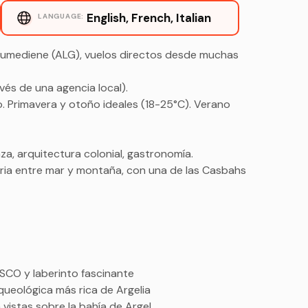
English, French, Italian
LANGUAGE:
oumediene (ALG), vuelos directos desde muchas
avés de una agencia local).
o. Primavera y otoño ideales (18-25°C). Verano
, arquitectura colonial, gastronomía.
aria entre mar y montaña, con una de las Casbahs
SCO y laberinto fascinante
queológica más rica de Argelia
 vistas sobre la bahía de Argel