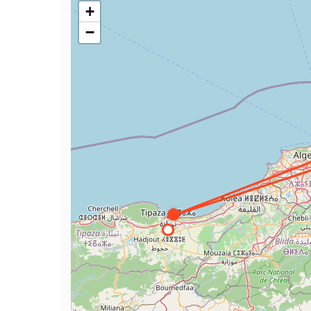
+
• Formulario + pasaporte → laissez-passer en ~
−
• A la llegada en el aeropuerto de Argel: laiss
¿Es Argel segura para el turismo?
Argel es una ciudad segura para los turistas, e
La Casbah requiere un guía para no perderse en
¿Qué moneda se usa y cómo pagar?
La moneda oficial es el Dinar Argelino (DZD). 
Cambia algo de dinero a la llegada para los me
3