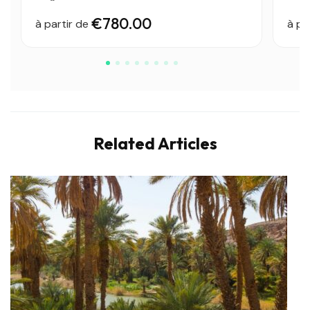
€780.00
à partir de
à pa
Related Articles