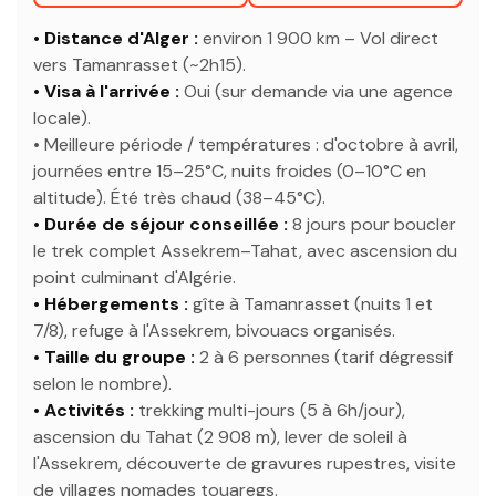
• Distance d'Alger :
environ 1 900 km – Vol direct
vers Tamanrasset (~2h15).
• Visa à l'arrivée :
Oui (sur demande via une agence
locale).
• Meilleure période / températures : d'octobre à avril,
journées entre 15–25°C, nuits froides (0–10°C en
altitude). Été très chaud (38–45°C).
• Durée de séjour conseillée :
8 jours pour boucler
le trek complet Assekrem–Tahat, avec ascension du
point culminant d'Algérie.
• Hébergements :
gîte à Tamanrasset (nuits 1 et
7/8), refuge à l'Assekrem, bivouacs organisés.
• Taille du groupe :
2 à 6 personnes (tarif dégressif
selon le nombre).
• Activités :
trekking multi-jours (5 à 6h/jour),
ascension du Tahat (2 908 m), lever de soleil à
l'Assekrem, découverte de gravures rupestres, visite
de villages nomades touaregs.