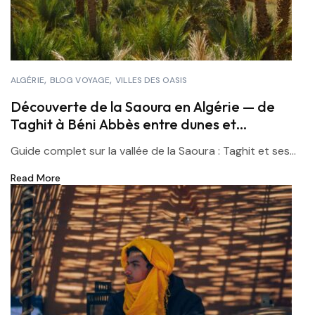
ALGÉRIE
BLOG VOYAGE
VILLES DES OASIS
Découverte de la Saoura en Algérie — de
Taghit à Béni Abbès entre dunes et
palmeraies
Guide complet sur la vallée de la Saoura : Taghit et ses...
Read More