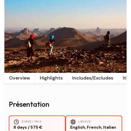
Overview
Highlights
Includes/Excludes
Itin
Présentation
DURÉE / PRIX:
LANGUE:
8 days / 575 €
English, French, Italian