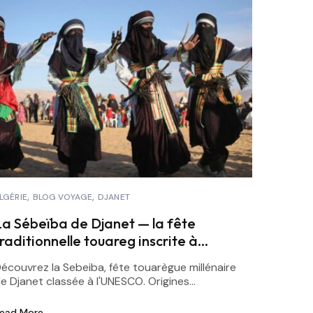
LGÉRIE
BLOG VOYAGE
DJANET
La Sébeïba de Djanet — la fête
raditionnelle touareg inscrite à
l’UNESCO
écouvrez la Sebeiba, fête touarègue millénaire
e Djanet classée à l'UNESCO. Origines...
ead More