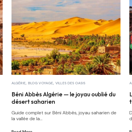
ALGÉRIE
BLOG VOYAGE
VILLES DES OASIS
A
Béni Abbès Algérie — le joyau oublié du
désert saharien
t
Guide complet sur Béni Abbès, joyau saharien de
D
la vallée de la...
d
Read More
R