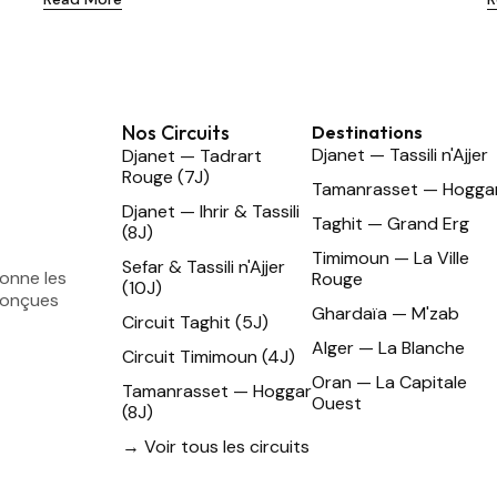
Nos Circuits
Destinations
Djanet — Tassili n'Ajjer
Djanet — Tadrart
Rouge (7J)
Tamanrasset — Hogga
Djanet — Ihrir & Tassili
Taghit — Grand Erg
(8J)
Timimoun — La Ville
Sefar & Tassili n'Ajjer
ionne les
Rouge
(10J)
conçues
Ghardaïa — M'zab
Circuit Taghit (5J)
Alger — La Blanche
Circuit Timimoun (4J)
Oran — La Capitale
Tamanrasset — Hoggar
Ouest
(8J)
→ Voir tous les circuits