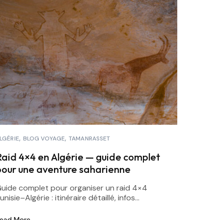
LGÉRIE
BLOG VOYAGE
TAMANRASSET
Raid 4×4 en Algérie — guide complet
pour une aventure saharienne
uide complet pour organiser un raid 4×4
unisie–Algérie : itinéraire détaillé, infos...
ead More