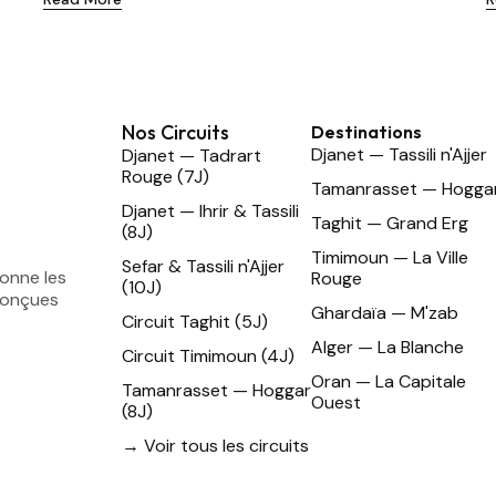
Nos Circuits
Destinations
Djanet — Tassili n'Ajjer
Djanet — Tadrart
Rouge (7J)
Tamanrasset — Hogga
Djanet — Ihrir & Tassili
Taghit — Grand Erg
(8J)
Timimoun — La Ville
Sefar & Tassili n'Ajjer
ionne les
Rouge
(10J)
conçues
Ghardaïa — M'zab
Circuit Taghit (5J)
Alger — La Blanche
Circuit Timimoun (4J)
Oran — La Capitale
Tamanrasset — Hoggar
Ouest
(8J)
→ Voir tous les circuits