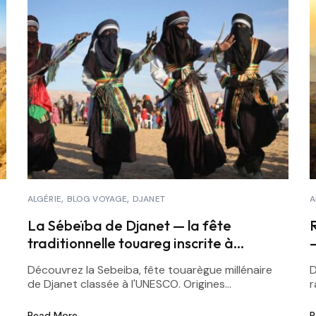
ALGÉRIE
BLOG VOYAGE
DJANET
A
La Sébeïba de Djanet — la fête
traditionnelle touareg inscrite à
l’UNESCO
Découvrez la Sebeiba, fête touarègue millénaire
D
de Djanet classée à l'UNESCO. Origines...
r
Read More
R