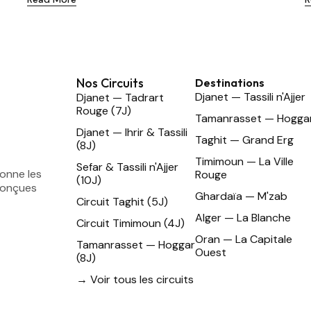
Nos Circuits
Destinations
Djanet — Tassili n'Ajjer
Djanet — Tadrart
Rouge (7J)
Tamanrasset — Hogga
Djanet — Ihrir & Tassili
Taghit — Grand Erg
(8J)
Timimoun — La Ville
Sefar & Tassili n'Ajjer
ionne les
Rouge
(10J)
conçues
Ghardaïa — M'zab
Circuit Taghit (5J)
Alger — La Blanche
Circuit Timimoun (4J)
Oran — La Capitale
Tamanrasset — Hoggar
Ouest
(8J)
→ Voir tous les circuits