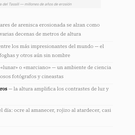
 del Tassili — millones de años de erosión
lares de arenisca erosionada se alzan como
 varias decenas de metros de altura
 entre los más impresionantes del mundo — el
Ifoghas y otros aún sin nombre
«lunar» o «marciano» — un ambiente de ciencia
osos fotógrafos y cineastas
tros
— la altura amplifica los contrastes de luz y
l día: ocre al amanecer, rojizo al atardecer, casi