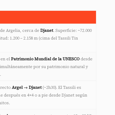
 de Argelia, cerca de
Djanet
. Superficie: ~72.000
itud: 1.200 – 2.158 m (cima del Tassili Tin
.
 en el
Patrimonio Mundial de la UNESCO
desde
simultáneamente por su patrimonio natural y
.
irecto
Argel → Djanet
(~2h30). El Tassili es
le después en 4×4 o a pie desde Djanet según
uitos.