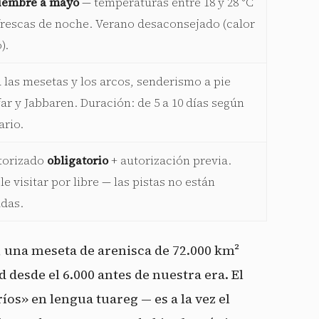
iembre a mayo
— temperaturas entre 18 y 28 °C
 frescas de noche. Verano desaconsejado (calor
).
 las mesetas y los arcos, senderismo a pie
ar y Jabbaren. Duración: de 5 a 10 días según
ario.
torizado
obligatorio
+ autorización previa.
e visitar por libre — las pistas no están
adas.
, una meseta de arenisca de 72.000 km²
 desde el 6.000 antes de nuestra era. El
íos» en lengua tuareg — es a la vez el