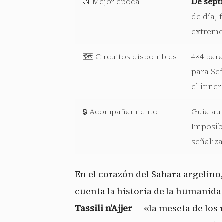
📆 Mejor época
De sept
de día,
extremo
🗺️ Circuitos disponibles
4×4 para
para Sef
el itiner
🔒 Acompañamiento
Guía au
Imposibl
señaliz
En el corazón del Sahara argelino
cuenta la historia de la humanidad
Tassili n’Ajjer
— «la meseta de los r