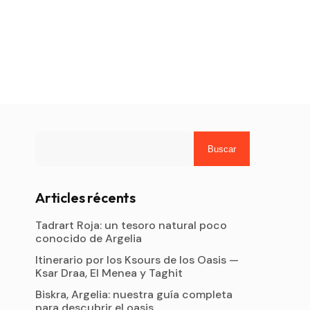
Buscar
Articles récents
Tadrart Roja: un tesoro natural poco
conocido de Argelia
Itinerario por los Ksours de los Oasis —
Ksar Draa, El Menea y Taghit
Biskra, Argelia: nuestra guía completa
para descubrir el oasis