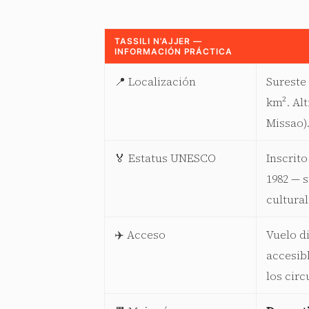
TASSILI N’AJJER —
INFORMACIÓN PRÁCTICA
📍 Localización
Sureste
km². Alt
Missao)
🏅 Estatus UNESCO
Inscrito
1982 — 
cultural
✈️ Acceso
Vuelo d
accesib
los circ