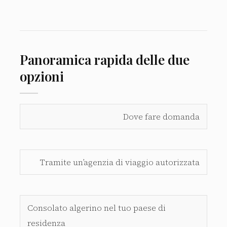
Panoramica rapida delle due
opzioni
VISTO
Dove fare domanda
ALL’ARRIVO
VISTO
CRITERIO
(TRAMITE
CONSOLARE
AGENZIA)
Tramite un’agenzia di viaggio autorizzata
Consolato algerino nel tuo paese di
residenza