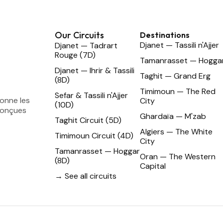
Our Circuits
Destinations
Djanet — Tassili n'Ajjer
Djanet — Tadrart
Rouge (7D)
Tamanrasset — Hogga
Djanet — Ihrir & Tassili
Taghit — Grand Erg
(8D)
Timimoun — The Red
Sefar & Tassili n'Ajjer
ionne les
City
(10D)
conçues
Ghardaïa — M'zab
Taghit Circuit (5D)
Algiers — The White
Timimoun Circuit (4D)
City
Tamanrasset — Hoggar
Oran — The Western
(8D)
Capital
→ See all circuits