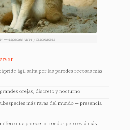
ar — especies raras y fascinantes
ervar
cáprido ágil salta por las paredes rocosas más
 grandes orejas, discreto y nocturno
subespecies más raras del mundo — presencia
ífero que parece un roedor pero está más