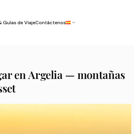
& Guías de Viaje
Contáctenos
gar en Argelia — montañas
sset