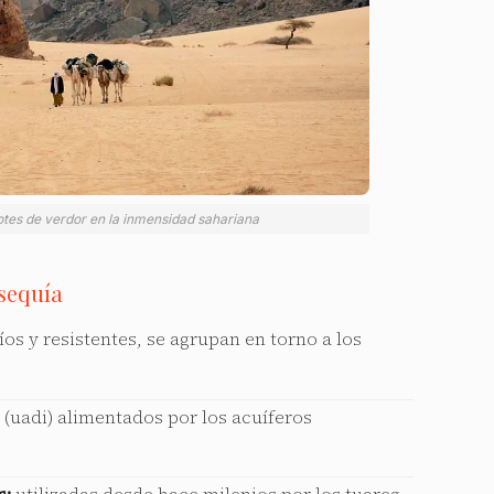
otes de verdor en la inmensidad sahariana
 sequía
s y resistentes, se agrupan en torno a los
 (uadi) alimentados por los acuíferos