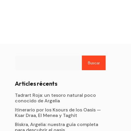
Buscar
Articles récents
Tadrart Roja: un tesoro natural poco
conocido de Argelia
Itinerario por los Ksours de los Oasis —
Ksar Draa, El Menea y Taghit
Biskra, Argelia: nuestra guía completa
para descubrir el oasis