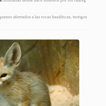
s:
utilizadas desde hace milenios por los tuareg
uenes aferrados a las rocas basálticas, testigos