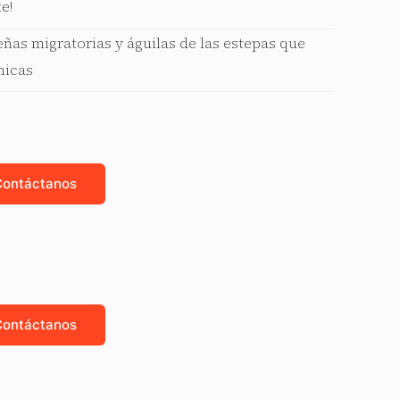
e!
eñas migratorias y águilas de las estepas que
micas
Contáctanos
Contáctanos