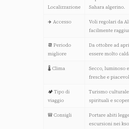
Localizzazione
Sahara algerino.
✈️ Accesso
Voli regolari da Al
facilmente raggiun
📆 Periodo
Da ottobre ad apri
migliore
essere molto calda
🌡️ Clima
Secco, luminoso e 
fresche e piacevol
🏕️ Tipo di
Turismo culturale,
viaggio
spirituali e scope
🎒 Consigli
Portare abiti legg
escursioni nei ks