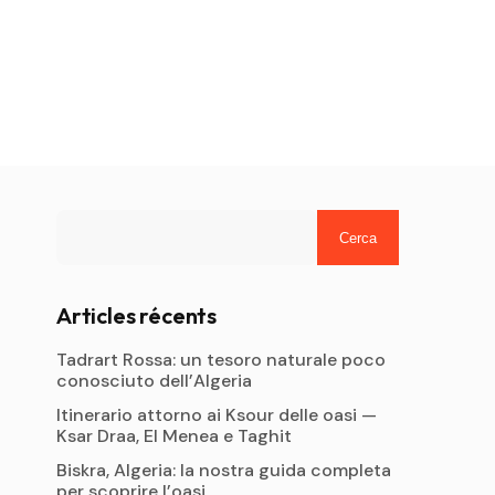
Cerca
Articles récents
Tadrart Rossa: un tesoro naturale poco
conosciuto dell’Algeria
Itinerario attorno ai Ksour delle oasi —
Ksar Draa, El Menea e Taghit
Biskra, Algeria: la nostra guida completa
per scoprire l’oasi