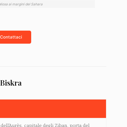
gliosa ai margini del Sahara
Contattaci
 Biskra
 dell’Aurès, capitale degli Ziban, porta del