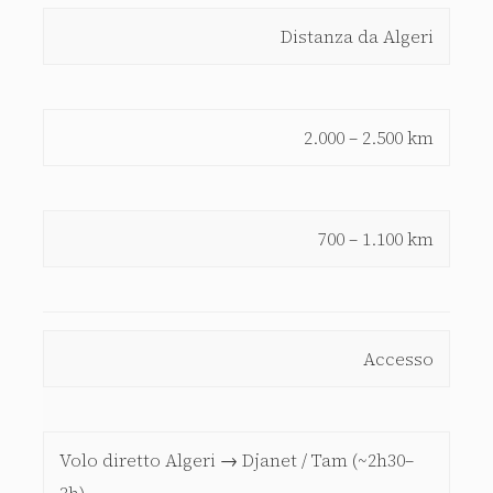
OASI
Distanza da Algeri
GRANDE SUD
(TAGHIT ·
CRITERIO
(DJANET ·
GHARDAÏA
TAMANRASSET)
·
TIMIMOUN)
2.000 – 2.500 km
700 – 1.100 km
Accesso
Volo diretto Algeri → Djanet / Tam (~2h30–
3h)