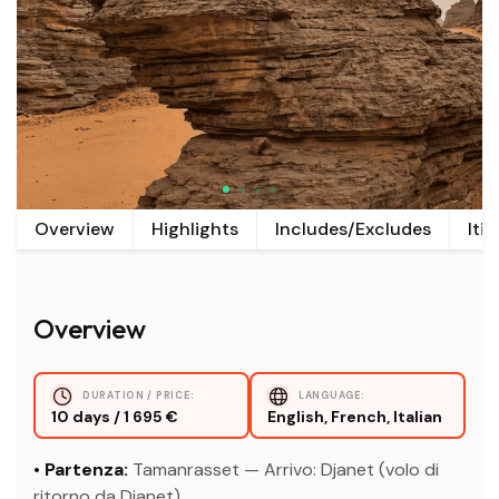
Overview
Highlights
Includes/Excludes
Iti
Overview
DURATION / PRICE:
LANGUAGE:
10 days / 1 695 €
English, French, Italian
• Partenza:
Tamanrasset — Arrivo: Djanet (volo di
ritorno da Djanet).