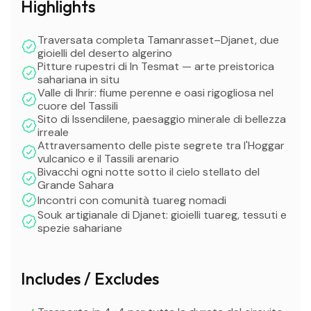
Highlights
Traversata completa Tamanrasset–Djanet, due
gioielli del deserto algerino
Pitture rupestri di In Tesmat — arte preistorica
sahariana in situ
Valle di Ihrir: fiume perenne e oasi rigogliosa nel
cuore del Tassili
Sito di Issendilene, paesaggio minerale di bellezza
irreale
Attraversamento delle piste segrete tra l'Hoggar
vulcanico e il Tassili arenario
Bivacchi ogni notte sotto il cielo stellato del
Grande Sahara
Incontri con comunità tuareg nomadi
Souk artigianale di Djanet: gioielli tuareg, tessuti e
spezie sahariane
Includes / Excludes