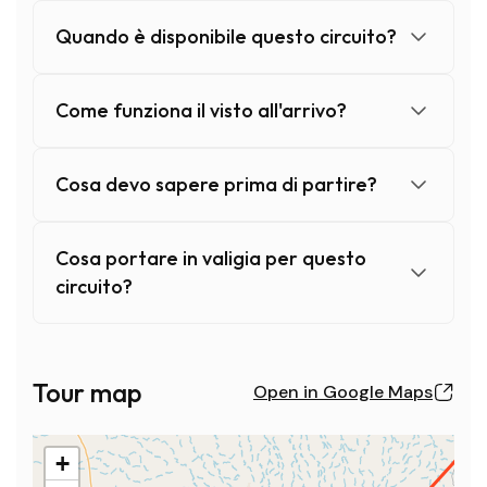
Quando è disponibile questo circuito?
Come funziona il visto all'arrivo?
Cosa devo sapere prima di partire?
Cosa portare in valigia per questo
circuito?
Quando è disponibile questo circuito?
Questo circuito è disponibile da ottobre a maggio, nelle d
Tour map
Open in Google Maps
Contattateci con le vostre disponibilità: formeremo un gr
Nota: prezzo calcolato sulla base di 3-10 persone — prez
+
Come funziona il visto all'arrivo?
Il visto è obbligatorio per i cittadini stranieri, ma grazie 