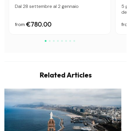
Dal 28 settembre al 2 gennaio
5 gi
del...
€780.00
from
fro
Related Articles