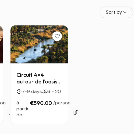
Sort by
Circuit 4×4
autour de l’oasis
d’Ihrir — trekking
7-9 days
6 - 20
et désert à
Djanet
son
à
€590.00
/person
partir
de