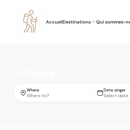
Accueil
Destinations
Qui sommes-n
7-9 days
Where
Date singer