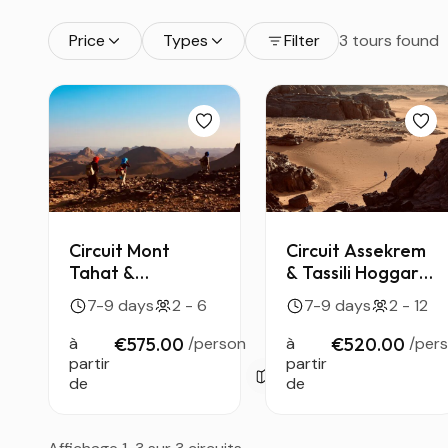
Price
Types
Filter
3 tours found
Circuit Mont
Circuit Assekrem
Tahat &
& Tassili Hoggar
Assekrem —
— 8 jours au
7-9 days
2 - 6
7-9 days
2 - 12
ascension du
sommet du
point culminant
Sahara algérien
à
€575.00
/person
à
€520.00
/per
d’Algérie
partir
partir
de
de